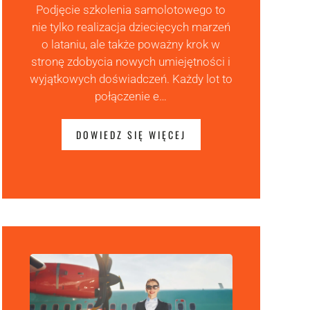
Podjęcie szkolenia samolotowego to
nie tylko realizacja dziecięcych marzeń
o lataniu, ale także poważny krok w
stronę zdobycia nowych umiejętności i
wyjątkowych doświadczeń. Każdy lot to
połączenie e…
DOWIEDZ SIĘ WIĘCEJ