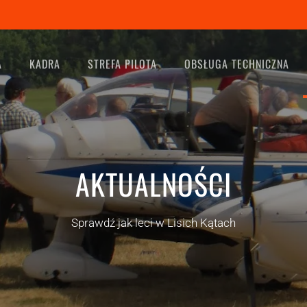
A
KADRA
STREFA PILOTA
OBSŁUGA TECHNICZNA
AKTUALNOŚCI
Sprawdź jak leci w Lisich Kątach