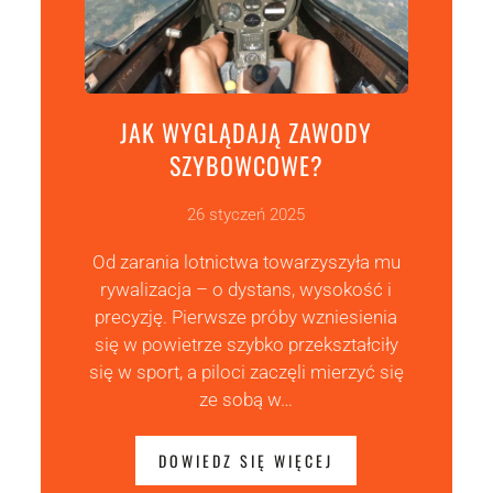
JAK WYGLĄDAJĄ ZAWODY
SZYBOWCOWE?
26 styczeń 2025
Od zarania lotnictwa towarzyszyła mu
rywalizacja – o dystans, wysokość i
precyzję. Pierwsze próby wzniesienia
się w powietrze szybko przekształciły
się w sport, a piloci zaczęli mierzyć się
ze sobą w…
DOWIEDZ SIĘ WIĘCEJ