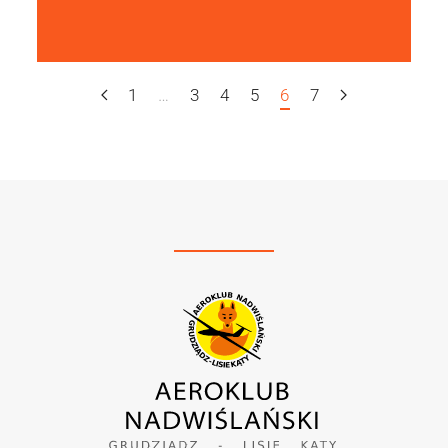
1
…
3
4
5
6
7