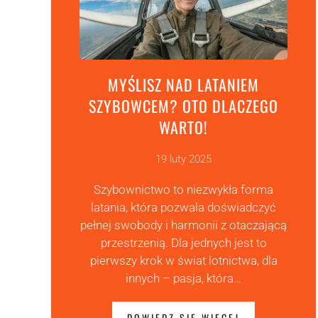
MYŚLISZ NAD LATANIEM
SZYBOWCEM? OTO DLACZEGO
WARTO!
19 luty 2025
Szybownictwo to niezwykła forma
latania, która pozwala doświadczyć
pełnej swobody i harmonii z otaczającą
przestrzenią. Dla jednych jest to
pierwszy krok w świat lotnictwa, dla
innych – pasja, która…
DOWIEDZ SIĘ WIĘCEJ