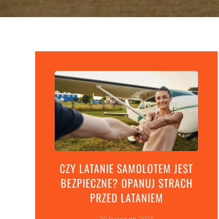
CZY LATANIE SAMOLOTEM JEST
BEZPIECZNE? OPANUJ STRACH
PRZED LATANIEM