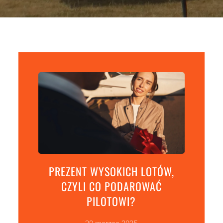
PREZENT WYSOKICH LOTÓW,
CZYLI CO PODAROWAĆ
PILOTOWI?