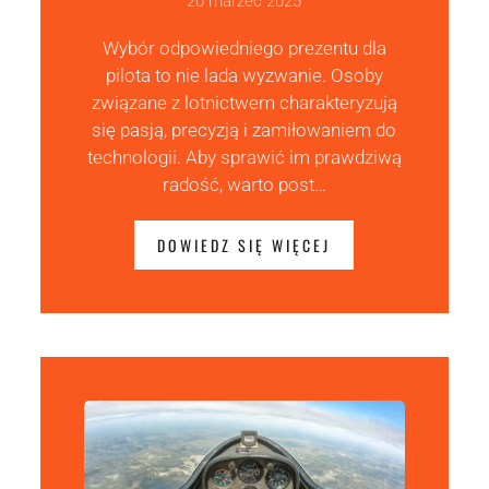
20 marzec 2025
Wybór odpowiedniego prezentu dla
pilota to nie lada wyzwanie. Osoby
związane z lotnictwem charakteryzują
się pasją, precyzją i zamiłowaniem do
technologii. Aby sprawić im prawdziwą
radość, warto post…
DOWIEDZ SIĘ WIĘCEJ