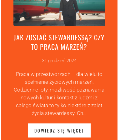
JAK ZOSTAĆ STEWARDESSĄ? CZY
TO PRACA MARZEŃ?
31 grudzień 2024
Praca w przestworzach – dla wielu to
spełnienie życiowych marzeń.
Codzienne loty, możliwość poznawania
nowych kultur i kontakt z ludźmi z
całego świata to tylko niektóre z zalet
życia stewardessy. Ch…
DOWIEDZ SIĘ WIĘCEJ