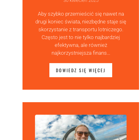
30 kwiecień 2025
Aby szybko przemieścić się nawet na
drugi koniec świata, niezbędne staje się
skorzystanie z transportu lotniczego.
Często jest to nie tylko najbardziej
efektywna, ale również
najkorzystniejsza finans…
DOWIEDZ SIĘ WIĘCEJ