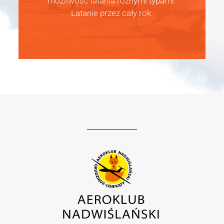
możliwość latania różnymi typami.
Latanie przez cały rok.