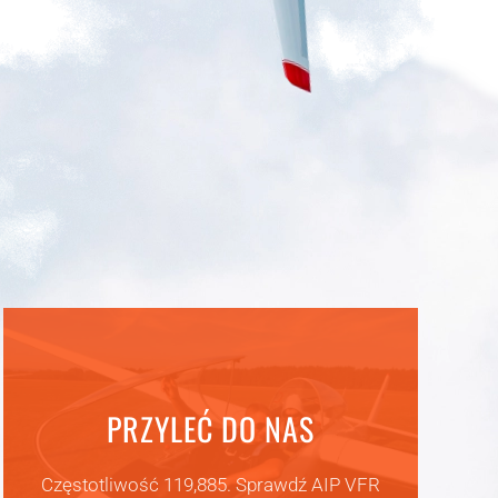
PRZYLEĆ DO NAS
Częstotliwość 119,885. Sprawdź AIP VFR