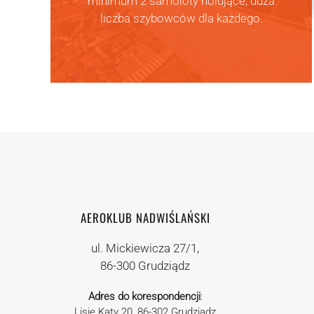
minimum 2 samoloty holujące, duża
liczba szybowców dla każdego.
AEROKLUB NADWIŚLAŃSKI
ul. Mickiewicza 27/1,
86-300 Grudziądz
Adres do korespondencji
:
Lisie Kąty 20, 86-302 Grudziądz